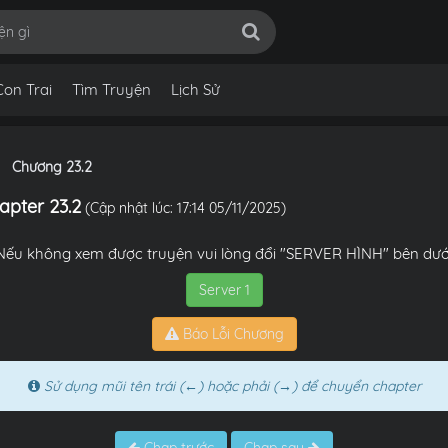
Con Trai
Tìm Truyện
Lịch Sử
Chương 23.2
apter 23.2
(Cập nhật lúc: 17:14 05/11/2025)
Nếu không xem được truyện vui lòng đổi "SERVER HÌNH" bên dướ
Server 1
Báo Lỗi Chương
Sử dụng mũi tên trái (←) hoặc phải (→) để chuyển chapter