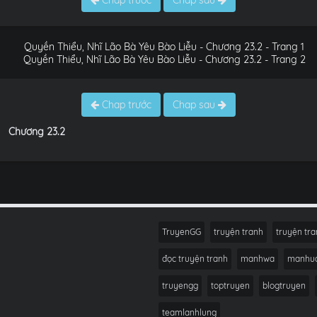
Chap trước
Chap sau
Chap trước
Chap sau
Chương 23.2
TruyenGG
truyện tranh
truyện tra
đọc truyện tranh
manhwa
manhu
truyengg
toptruyen
blogtruyen
teamlanhlung