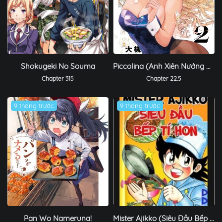
Shokugeki No Souma
Piccolina (Anh Xiên Nướng Và Em Bunny Girl)
Chapter 315
Chapter 22.5
9 tháng trước
9 tháng trước
Pan Wo Nameruna!
Mister Ajikko (Siêu Đầu Bếp Tí Hon)