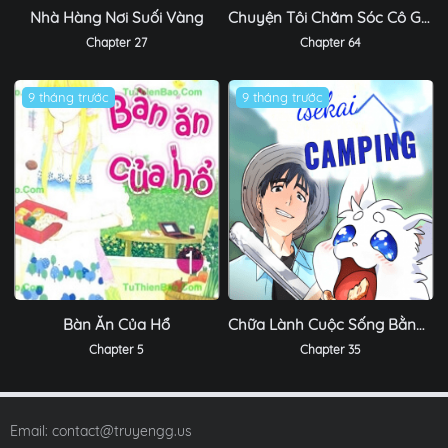
Nhà Hàng Nơi Suối Vàng
Chuyện Tôi Chăm Sóc Cô Gái Không Thân Thích
Chapter 27
Chapter 64
9 tháng trước
9 tháng trước
Bàn Ăn Của Hổ
Chữa Lành Cuộc Sống Bằng Cách Cắm Trại Ở Thế Giới Khác
Chapter 5
Chapter 35
Email:
contact@truyengg.us