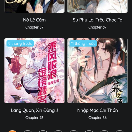
Nô Lệ Câm
Sư Phụ Lại Trêu Chọc Ta
Chapter 57
Chapter 69
9 tháng trước
11 tháng trước
Lang Quân, Xin Đừng...!
Nhập Mạc Chi Thần
Chapter 78
Chapter 86