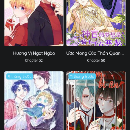
Hương Vị Ngọt Ngào
Ước Mong Của Thần Quan Là Được Cưỡi Ác Long
Chapter 32
Chapter 50
9 tháng trước
11 tháng trước