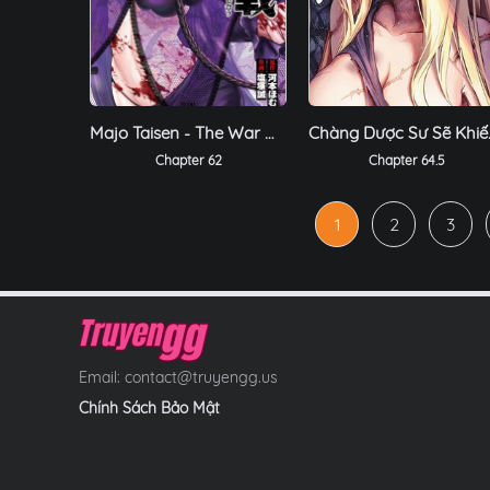
Majo Taisen - The War Of Greedy Witches
Chàng Dược
Chapter 62
Chapter 64.5
1
2
3
Email:
contact@truyengg.us
Chính Sách Bảo Mật