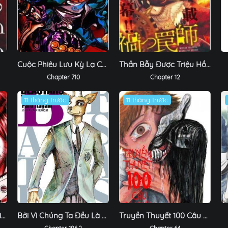
Cuộc Phiêu Lưu Kỳ Lạ Của Jojo
Thần Bẫy Được Triệu Hồi Sang Dị Giới: Kẻ Săn Anh Hùng
Chapter 710
Chapter 12
11 tháng trước
11 tháng trước
Trận Chiến Trên Hành Tinh Đỏ
Bởi Vì Chúng Ta Đều Là Những Ngôi Sao
Truyền Thuyết 100 Câu Chuyện Ma