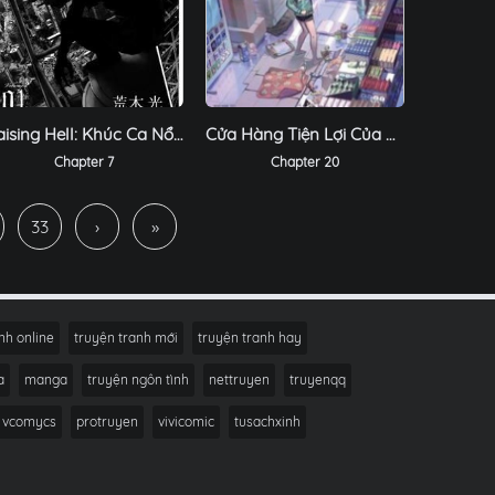
Raising Hell: Khúc Ca Nổi Loạn
Cửa Hàng Tiện Lợi Của Cái Chết: Người Nhân Viên Sẽ Được Giải Cứu Sau 100 Ngày
Chapter 7
Chapter 20
33
›
»
nh online
truyện tranh mới
truyện tranh hay
a
manga
truyện ngôn tình
nettruyen
truyenqq
vcomycs
protruyen
vivicomic
tusachxinh