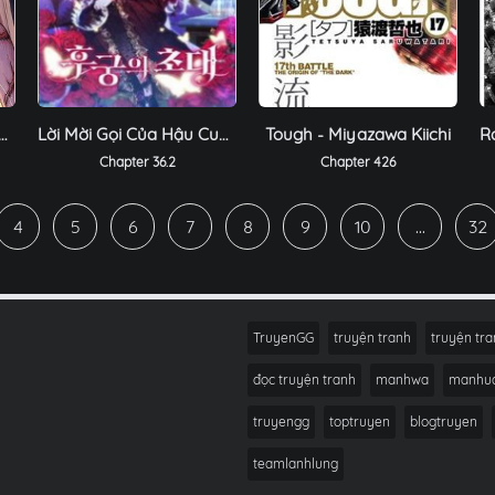
 Sư Sẽ Khiến Nàng Elf Được Hạnh Phúc
Lời Mời Gọi Của Hậu Cung
Tough - Miyazawa Kiichi
Chapter 36.2
Chapter 426
4
5
6
7
8
9
10
...
32
TruyenGG
truyện tranh
truyện tra
đọc truyện tranh
manhwa
manhu
truyengg
toptruyen
blogtruyen
teamlanhlung