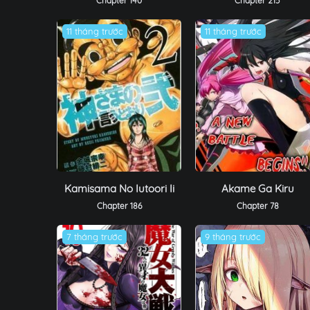
Chapter 140
Chapter 215
11 tháng trước
11 tháng trước
Kamisama No Iutoori Ii
Akame Ga Kiru
Chapter 186
Chapter 78
7 tháng trước
9 tháng trước