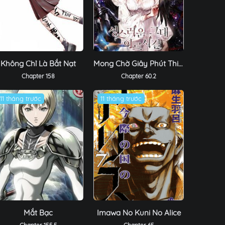
Không Chỉ Là Bắt Nạt
Mong Chờ Giây Phút Thiêng Liêng Được Chạm Tới Người
Chapter 158
Chapter 60.2
11 tháng trước
11 tháng trước
Mắt Bạc
Imawa No Kuni No Alice