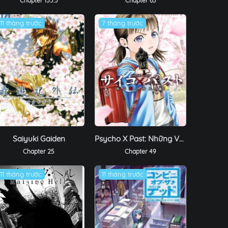
Chapter 155.5
Chapter 65
11 tháng trước
7 tháng trước
Saiyuki Gaiden
Psycho X Past: Những Vụ Án Giết Người Kỳ Quái
Chapter 25
Chapter 49
11 tháng trước
11 tháng trước