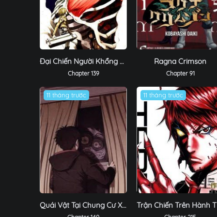
Đại Chiến Người Khổng Lồ
Ragna Crimson
Chapter 139
Chapter 91
11 tháng trước
11 tháng trước
Quái Vật Tại Chung Cư Xanh