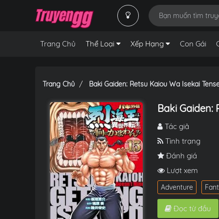
Trang Chủ
Thể Loại
Xếp Hạng
Con Gái
Trang Chủ
Baki Gaiden: Retsu Kaiou Wa Isekai Ten
Baki Gaiden:
Tác giả
Tình trạng
Đánh giá
Lượt xem
Adventure
Fan
Đọc từ đầu