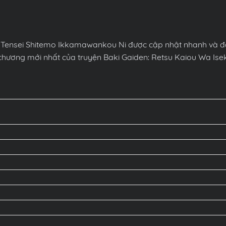
i Tensei Shitemo Ikkamawankou Ni được cập nhật nhanh và đ
c chương mới nhất của truyện Baki Gaiden: Retsu Kaiou Wa Is