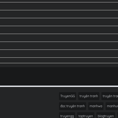
TruyenGG
truyện tranh
truyện tra
đọc truyện tranh
manhwa
manhu
truyengg
toptruyen
blogtruyen