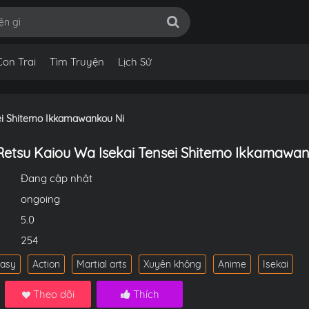
Con Trai
Tìm Truyện
Lịch Sử
sei Shitemo Ikkamawankou Ni
 Retsu Kaiou Wa Isekai Tensei Shitemo Ikkamawa
Đang cập nhật
ongoing
5.0
254
tasy
Action
Martial arts
Xuyên không
Anime
Isekai
Theo dõi
Thích