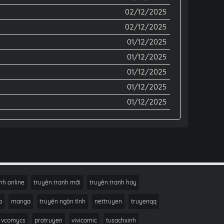
02/12/2025
02/12/2025
01/12/2025
01/12/2025
01/12/2025
01/12/2025
01/12/2025
nh online
truyện tranh mới
truyện tranh hay
a
manga
truyện ngôn tình
nettruyen
truyenqq
vcomycs
protruyen
vivicomic
tusachxinh