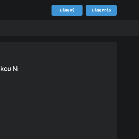
Đăng ký
Đăng nhập
nkou Ni