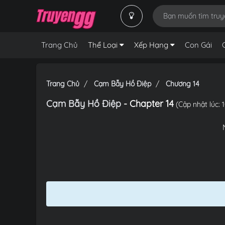
Trang Chủ
Thể Loại
Xếp Hạng
Con Gái
Trang Chủ
Cạm Bẫy Hồ Điệp
Chương 14
Cạm Bẫy Hồ Điệp
- Chapter 14
(Cập nhật lúc: 