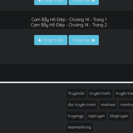
Chap trước
Chap sau
Chap trước
Chap sau
TruyenGG
truyện tranh
truyện tra
đọc truyện tranh
manhwa
manhu
truyengg
toptruyen
blogtruyen
teamlanhlung