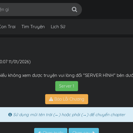
Con Trai
Tìm Truyện
Lịch Sử
10:07 11/01/2026)
Nếu không xem được truyện vui lòng đổi "SERVER HÌNH" bên dướ
Server 1
Báo Lỗi Chương
Sử dụng mũi tên trái (←) hoặc phải (→) để chuyển chapter