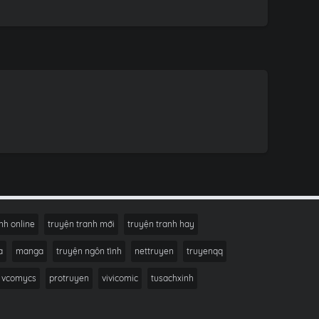
nh online
truyện tranh mới
truyện tranh hay
a
manga
truyện ngôn tình
nettruyen
truyenqq
vcomycs
protruyen
vivicomic
tusachxinh