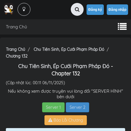
Đăng ký
Đăng nhập
Trang Chủ
Trang Chủ
Chu Tiên Sinh, Ép Cưới Phạm Pháp Đó
Chương 132
Chu Tiên Sinh, Ép Cưới Phạm Pháp Đó
-
Chapter 132
(Cập nhật lúc: 00:11 06/11/2025)
Nếu không xem được truyện vui lòng đổi "SERVER HÌNH"
bên dưới
Server 1
Server 2
Báo Lỗi Chương