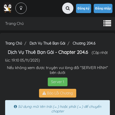
Đăng ký
Đăng nhập
Trang Chủ
Trang Chủ
Dịch Vụ Thuê Bạn Gái
Chương 204.6
Dịch Vụ Thuê Bạn Gái
- Chapter 204.6
(Cập nhật
lúc: 19:10 05/11/2025)
Nếu không xem được truyện vui lòng đổi "SERVER HÌNH"
bên dưới
Server 1
Báo Lỗi Chương
Sử dụng mũi tên trái (←) hoặc phải (→) để chuyển
chapter