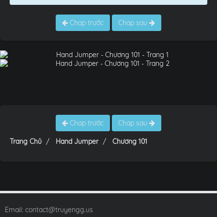
Chap trước
Chap sau
Chap trước
Chap sau
Trang Chủ
Hand Jumper
Chương 101
Email:
contact@truyengg.us