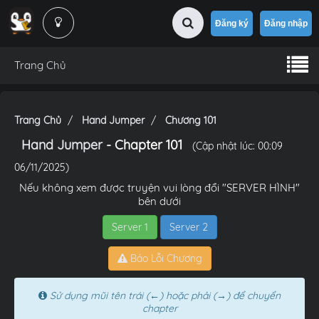
Đăng ký
Đăng nhập
Trang Chủ
Trang Chủ
Hand Jumper
Chương 101
Hand Jumper
- Chapter 101
(Cập nhật lúc: 00:09
06/11/2025)
Nếu không xem được truyện vui lòng đổi "SERVER HÌNH"
bên dưới
Server 1
Server 2
Báo Lỗi Chương
Sử dụng mũi tên trái (←) hoặc phải (→) để chuyển
chapter