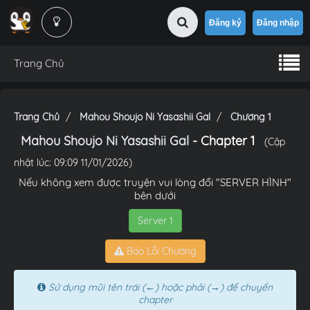
Đăng ký
Đăng nhập
Trang Chủ
Trang Chủ
Mahou Shoujo Ni Yasashii Gal
Chương 1
Mahou Shoujo Ni Yasashii Gal
- Chapter 1
(Cập
nhật lúc: 09:09 11/01/2026)
Nếu không xem được truyện vui lòng đổi "SERVER HÌNH"
bên dưới
Server 1
Báo Lỗi Chương
Sử dụng mũi tên trái (←) hoặc phải (→) để chuyển
chapter