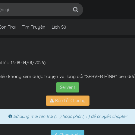
Con Trai
Tìm Truyện
Lịch Sử
t lúc: 13:08 04/01/2026)
Nếu không xem được truyện vui lòng đổi "SERVER HÌNH" bên dướ
Server 1
Báo Lỗi Chương
Sử dụng mũi tên trái (←) hoặc phải (→) để chuyển chapter