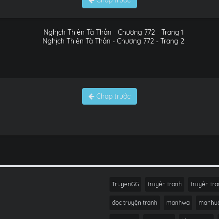
Chap trước
Chap trước
TruyenGG
truyện tranh
truyện tra
đọc truyện tranh
manhwa
manhu