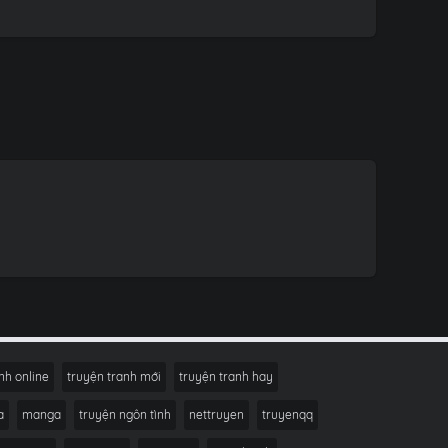
nh online
truyện tranh mới
truyện tranh hay
a
manga
truyện ngôn tình
nettruyen
truyenqq