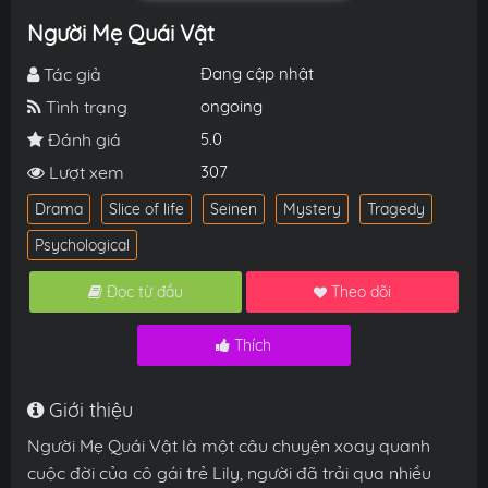
Người Mẹ Quái Vật
Tác giả
Đang cập nhật
Tình trạng
ongoing
Đánh giá
5.0
Lượt xem
307
Drama
Slice of life
Seinen
Mystery
Tragedy
Psychological
Đọc từ đầu
Theo dõi
Thích
Giới thiệu
Người Mẹ Quái Vật là một câu chuyện xoay quanh
cuộc đời của cô gái trẻ Lily, người đã trải qua nhiều