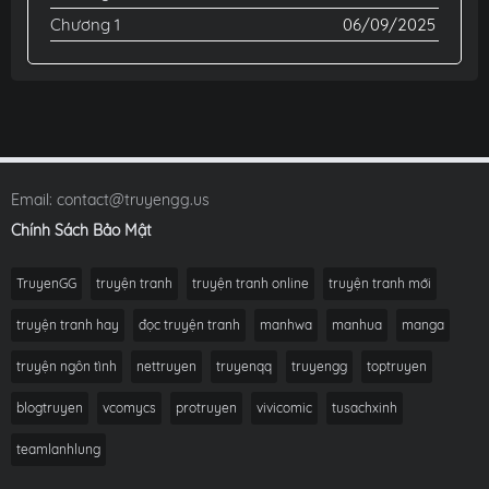
Chương 1
06/09/2025
Email:
contact@truyengg.us
Chính Sách Bảo Mật
TruyenGG
truyện tranh
truyện tranh online
truyện tranh mới
truyện tranh hay
đọc truyện tranh
manhwa
manhua
manga
truyện ngôn tình
nettruyen
truyenqq
truyengg
toptruyen
blogtruyen
vcomycs
protruyen
vivicomic
tusachxinh
teamlanhlung