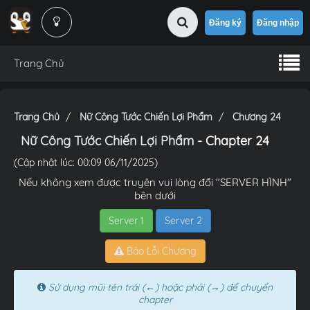
Đăng ký
Đăng nhập
Trang Chủ
Trang Chủ
Nữ Công Tước Chiến Lợi Phẩm
Chương 24
Nữ Công Tước Chiến Lợi Phẩm
- Chapter 24
(Cập nhật lúc: 00:09 06/11/2025)
Nếu không xem được truyện vui lòng đổi "SERVER HÌNH"
bên dưới
Server 1
Server 2
Báo Lỗi Chương
Sử dụng mũi tên trái (←) hoặc phải (→) để chuyển
chapter