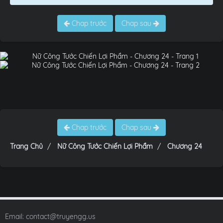
Chap trước
Chap sau
Chap trước
Chap sau
Trang Chủ
Nữ Công Tước Chiến Lợi Phẩm
Chương 24
Email:
contact@truyengg.us