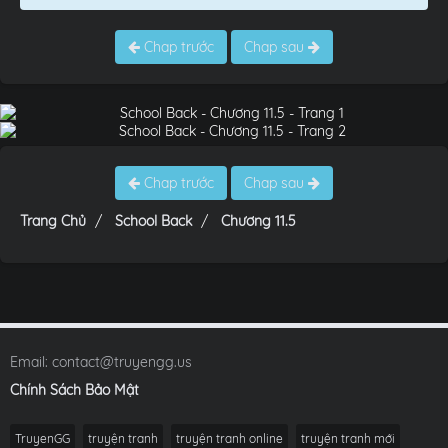
Chap trước
Chap sau
Chap trước
Chap sau
Trang Chủ
School Back
Chương 11.5
Email:
contact@truyengg.us
Chính Sách Bảo Mật
TruyenGG
truyện tranh
truyện tranh online
truyện tranh mới