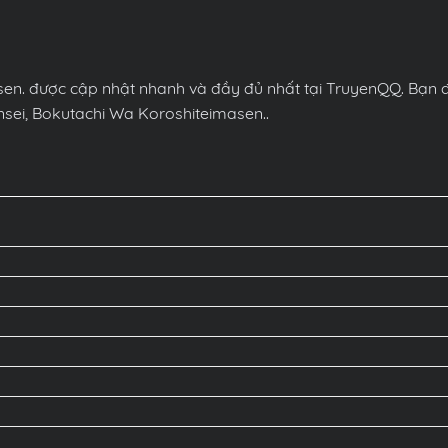
en. được cập nhật nhanh và đầy đủ nhất tại TruyenQQ. Bạn đọ
sei, Bokutachi Wa Koroshiteimasen..