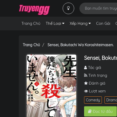
Trang Chủ
Thể Loại
Xếp Hạng
Con Gái
Trang Chủ
Sensei, Bokutachi Wa Koroshiteimasen.
Sensei, Bokut
Tác giả
Tình trạng
Đánh giá
Lượt xem
Comedy
Dram
Đọc từ đầu