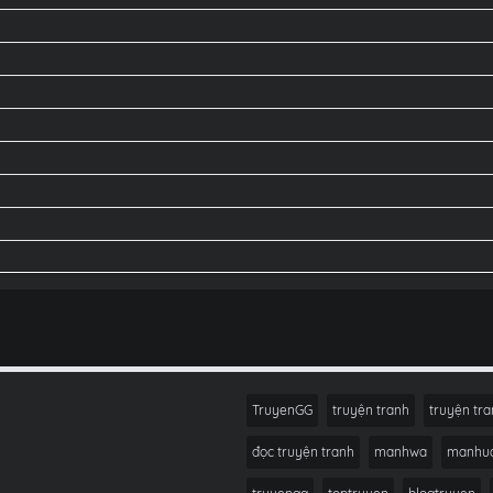
TruyenGG
truyện tranh
truyện tra
đọc truyện tranh
manhwa
manhu