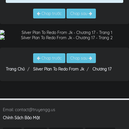
Chap trước
Chap sau
Chap trước
Chap sau
Trang Chủ
Silver Plan To Redo From Jk
Chương 17
Email:
contact@truyengg.us
Chính Sách Bảo Mật