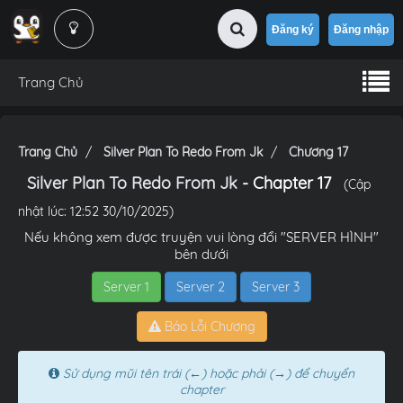
Đăng ký
Đăng nhập
Trang Chủ
Trang Chủ
Silver Plan To Redo From Jk
Chương 17
Silver Plan To Redo From Jk
- Chapter 17
(Cập
nhật lúc: 12:52 30/10/2025)
Nếu không xem được truyện vui lòng đổi "SERVER HÌNH"
bên dưới
Server 1
Server 2
Server 3
Báo Lỗi Chương
Sử dụng mũi tên trái (←) hoặc phải (→) để chuyển
chapter