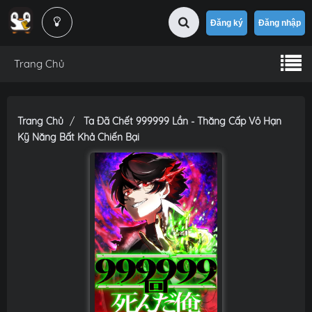
Đăng ký
Đăng nhập
Trang Chủ
Trang Chủ
Ta Đã Chết 999999 Lần - Thăng Cấp Vô Hạn
Kỹ Năng Bất Khả Chiến Bại