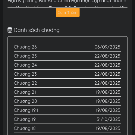
Hạn Kỹ Năng Bất Khả Chiến Bại được cập nhật nhanh
và đầy đủ nhất tại TruyenQQ. Bạn đọc đừng quên để
Xem Thêm
lại bình luận và chia sẻ, ủng hộ TruyenQQ ra các
chương mới nhất của truyện Ta Đã Chết 999999 Lần -
Danh sách chương
Thăng Cấp Vô Hạn Kỹ Năng Bất Khả Chiến Bại.
Chương 26
06/09/2025
Chương 25
22/08/2025
Chương 24
22/08/2025
Chương 23
22/08/2025
Chương 22
22/08/2025
Chương 21
19/08/2025
Chương 20
19/08/2025
Chương 19.1
19/08/2025
Chương 19
31/10/2025
Chương 18
19/08/2025