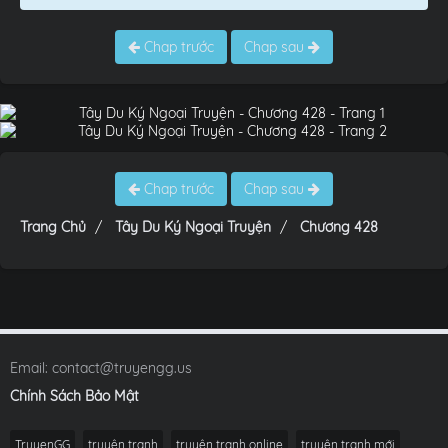
Chap trước
Chap sau
Chap trước
Chap sau
Trang Chủ
Tây Du Ký Ngoại Truyện
Chương 428
Email:
contact@truyengg.us
Chính Sách Bảo Mật
TruyenGG
truyện tranh
truyện tranh online
truyện tranh mới