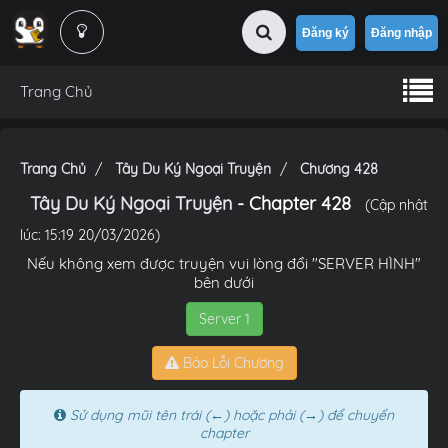
Đăng ký
Đăng nhập
Trang Chủ
Trang Chủ
Tây Du Ký Ngoại Truyện
Chương 428
Tây Du Ký Ngoại Truyện
- Chapter 428
(Cập nhật
lúc: 15:19 20/03/2026)
Nếu không xem được truyện vui lòng đổi "SERVER HÌNH"
bên dưới
Server 1
Báo Lỗi Chương
Sử dụng mũi tên trái (←) hoặc phải (→) để chuyển
chapter