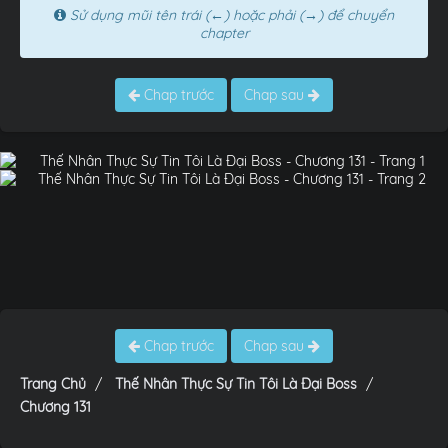
Sử dụng mũi tên trái (←) hoặc phải (→) để chuyển
chapter
Chap trước
Chap sau
Chap trước
Chap sau
Trang Chủ
Thế Nhân Thực Sự Tin Tôi Là Đại Boss
Chương 131