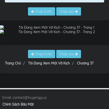
Chap trước
Chap sau
Chap trước
Chap sau
Trang Chủ
Tôi Đang Xem Một Vở Kịch
Chương 37
Email:
contact@truyengg.us
Chính Sách Bảo Mật