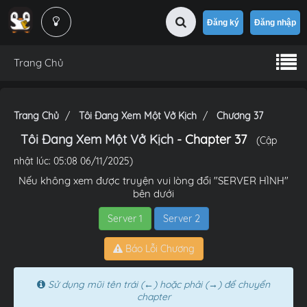
Đăng ký
Đăng nhập
Trang Chủ
Trang Chủ
Tôi Đang Xem Một Vở Kịch
Chương 37
Tôi Đang Xem Một Vở Kịch
- Chapter 37
(Cập
nhật lúc: 05:08 06/11/2025)
Nếu không xem được truyện vui lòng đổi "SERVER HÌNH"
bên dưới
Server 1
Server 2
Báo Lỗi Chương
Sử dụng mũi tên trái (←) hoặc phải (→) để chuyển
chapter