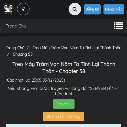
Đăng ký
Đăng nhập
Trang Chủ
Trang Chủ
Treo Máy Trăm Vạn Năm Ta Tỉnh Lại Thành Thần
Chương 58
Treo Máy Trăm Vạn Năm Ta Tỉnh Lại Thành
Thần
- Chapter 58
(Cập nhật lúc: 23:05 03/12/2025)
Nếu không xem được truyện vui lòng đổi "SERVER HÌNH"
bên dưới
Server 1
Báo Lỗi Chương