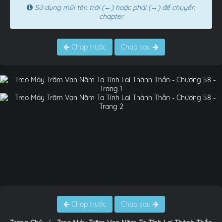
Sử dụng mũi tên trái (←) hoặc phải (→) để chuyển
chapter
Chap trước
Chap sau
Chap trước
Chap sau