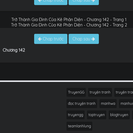
Chap trước
Chap sau
Chap trước
Chap sau
Chương 142
TruyenGG
truyện tranh
truyện tra
đọc truyện tranh
manhwa
manhu
truyengg
toptruyen
blogtruyen
teamlanhlung