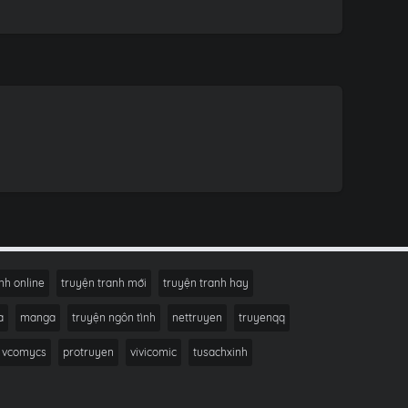
nh online
truyện tranh mới
truyện tranh hay
a
manga
truyện ngôn tình
nettruyen
truyenqq
vcomycs
protruyen
vivicomic
tusachxinh