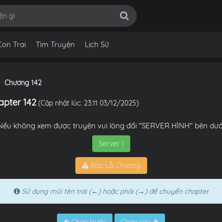
Con Trai
Tìm Truyện
Lịch Sử
Chương 142
apter 142
(Cập nhật lúc: 23:11 03/12/2025)
Nếu không xem được truyện vui lòng đổi "SERVER HÌNH" bên dướ
Server 1
Báo Lỗi Chương
Sử dụng mũi tên trái (←) hoặc phải (→) để chuyển chapter