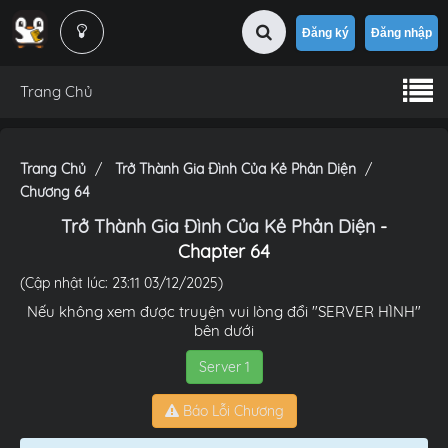
Đăng ký
Đăng nhập
Trang Chủ
Trang Chủ
Trở Thành Gia Đình Của Kẻ Phản Diện
Chương 64
Trở Thành Gia Đình Của Kẻ Phản Diện
-
Chapter 64
(Cập nhật lúc: 23:11 03/12/2025)
Nếu không xem được truyện vui lòng đổi "SERVER HÌNH"
bên dưới
Server 1
Báo Lỗi Chương