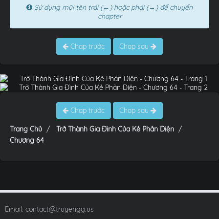
Sử dụng mũi tên trái (←) hoặc phải (→) để chuyển
chapter
Chap trước
Chap sau
Chap trước
Chap sau
Trang Chủ
Trở Thành Gia Đình Của Kẻ Phản Diện
Chương 64
Email:
contact@truyengg.us