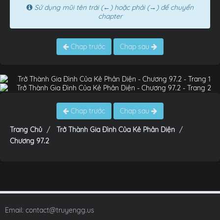
Sử dụng mũi tên trái (←) hoặc phải (→) để chuyển
chapter
Chap trước
Chap sau
Chap trước
Chap sau
Trang Chủ
Trở Thành Gia Đình Của Kẻ Phản Diện
Chương 97.2
Email:
contact@truyengg.us