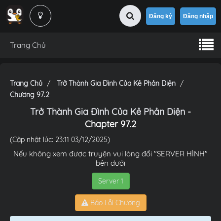
Đăng ký
Đăng nhập
Trang Chủ
Trang Chủ
Trở Thành Gia Đình Của Kẻ Phản Diện
Chương 97.2
Trở Thành Gia Đình Của Kẻ Phản Diện
-
Chapter 97.2
(Cập nhật lúc: 23:11 03/12/2025)
Nếu không xem được truyện vui lòng đổi "SERVER HÌNH"
bên dưới
Server 1
Báo Lỗi Chương