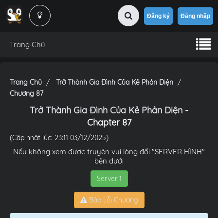
Đăng ký
Đăng nhập
Trang Chủ
Trang Chủ
Trở Thành Gia Đình Của Kẻ Phản Diện
Chương 87
Trở Thành Gia Đình Của Kẻ Phản Diện
-
Chapter 87
(Cập nhật lúc: 23:11 03/12/2025)
Nếu không xem được truyện vui lòng đổi "SERVER HÌNH"
bên dưới
Server 1
Báo Lỗi Chương