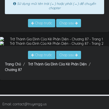
Sử dụng mũi tên trái (←) hoặc phải (→) để chuyển
chapter
Chap trước
Chap sau
Chap trước
Chap sau
Trang Chủ
Trở Thành Gia Đình Của Kẻ Phản Diện
Chương 87
Email:
contact@truyengg.us