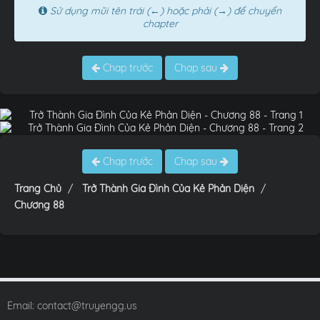
Sử dụng mũi tên trái (←) hoặc phải (→) để chuyển
chapter
Chap trước
Chap sau
Chap trước
Chap sau
Trang Chủ
Trở Thành Gia Đình Của Kẻ Phản Diện
Chương 88
Email:
contact@truyengg.us