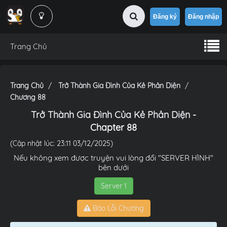
Đăng ký
Đăng nhập
Trang Chủ
Trang Chủ
Trở Thành Gia Đình Của Kẻ Phản Diện
Chương 88
Trở Thành Gia Đình Của Kẻ Phản Diện
-
Chapter 88
(Cập nhật lúc: 23:11 03/12/2025)
Nếu không xem được truyện vui lòng đổi "SERVER HÌNH"
bên dưới
Server 1
Báo Lỗi Chương